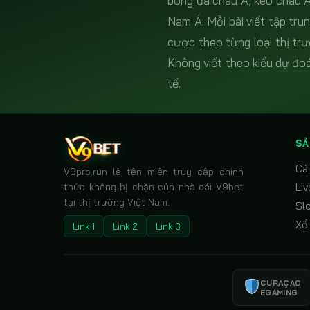
bóng đá châu Á, kèo châu Âu
Nam Á. Mỗi bài viết tập tru
cược theo từng loại thị trư
Không viết theo kiểu dự đo
tế.
SẢ
Cá
V9pro.run là tên miền truy cập chính
thức không bị chặn của nhà cái V9bet
Li
tại thị trường Việt Nam.
Sl
Xổ
Link 1
Link 2
Link 3
CURAÇAO
EGAMING