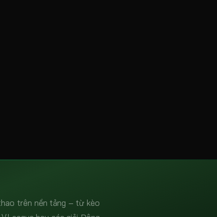
hao trên nền tảng – từ kèo