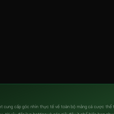
 cung cấp góc nhìn thực tế về toàn bộ mảng cá cược thể t