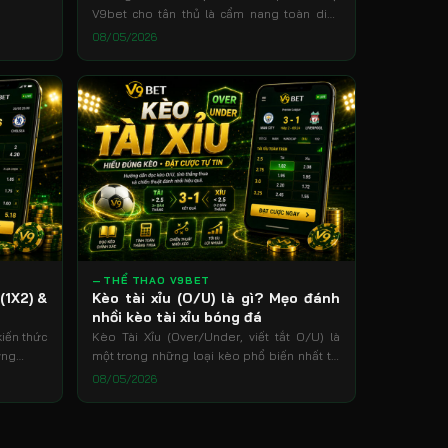
V9bet cho tân thủ là cẩm nang toàn diện
giúp…
08/05/2026
THỂ THAO V9BET
(1X2) &
Kèo tài xỉu (O/U) là gì? Mẹo đánh
nhồi kèo tài xỉu bóng đá
kiến thức
Kèo Tài Xỉu (Over/Under, viết tắt O/U) là
ững…
một trong những loại kèo phổ biến nhất tại
V9bet…
08/05/2026