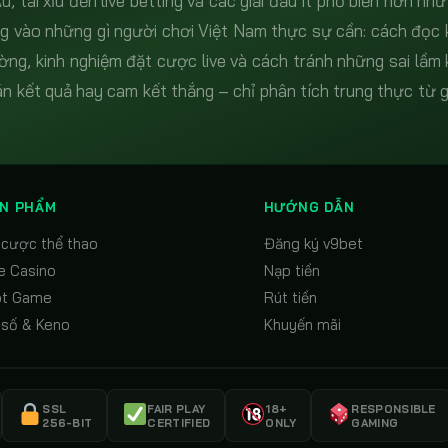
, tài xỉu đến live betting và các giải đấu ít phổ biến hơn nh
ng vào những gì người chơi Việt Nam thực sự cần: cách đọc 
ờng, kinh nghiệm đặt cược live và cách tránh những sai lầm
án kết quả hay cam kết thắng – chỉ phân tích trung thực từ
N PHẨM
HƯỚNG DẪN
 cược thể thao
Đăng ký v9bet
ve Casino
Nạp tiền
ot Game
Rút tiền
 số & Keno
Khuyến mãi
SSL
FAIR PLAY
18+
RESPONSIBLE
256-BIT
CERTIFIED
ONLY
GAMING