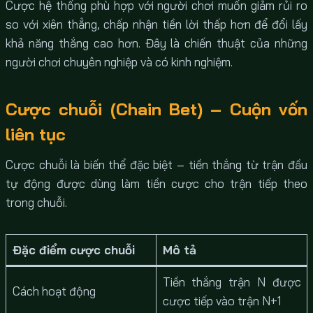
Cược hệ thống phù hợp với người chơi muốn giảm rủi ro
so với xiên thẳng, chấp nhận tiền lời thấp hơn để đổi lấy
khả năng thắng cao hơn. Đây là chiến thuật của những
người chơi chuyên nghiệp và có kinh nghiệm.
Cược chuỗi (Chain Bet) – Cuộn vốn
liên tục
Cược chuỗi là biến thể đặc biệt – tiền thắng từ trận đầu
tự động được dùng làm tiền cược cho trận tiếp theo
trong chuỗi.
Đặc điểm cược chuỗi
Mô tả
Tiền thắng trận N được
Cách hoạt động
cược tiếp vào trận N+1