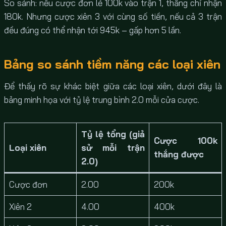
So sánh: nếu cược đơn lẻ 100k vào trận 1, thắng chỉ nhận
180k. Nhưng cược xiên 3 với cùng số tiền, nếu cả 3 trận
đều đúng có thể nhận tới 945k – gấp hơn 5 lần.
Bảng so sánh tiềm năng các loại xiên
Để thấy rõ sự khác biệt giữa các loại xiên, dưới đây là
bảng minh họa với tỷ lệ trung bình 2.0 mỗi cửa cược.
Tỷ lệ tổng (giả
Cược 100k
Loại xiên
sử mỗi trận
thắng được
2.0)
Cược đơn
2.00
200k
Xiên 2
4.00
400k