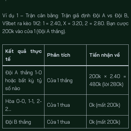
Ví dụ 1 – Trận cân bằng: Trận giả định Đội A vs Đội B,
V9bet ra kèo 1X2: 1 = 2.40, X = 3.20, 2 = 2.80. Bạn cược
200k vào cửa 1 (Đội A thắng).
Kết quả thực
Phân tích
Tiền nhận về
tế
Đội A thắng 1-0
200k × 2.40 =
hoặc bất kỳ tỷ
Cửa 1 thắng
480k (lời 280k)
số nào
Hòa 0-0, 1-1, 2-
Cửa 1 thua
0k (mất 200k)
2…
Đội B thắng
Cửa 1 thua
0k (mất 200k)