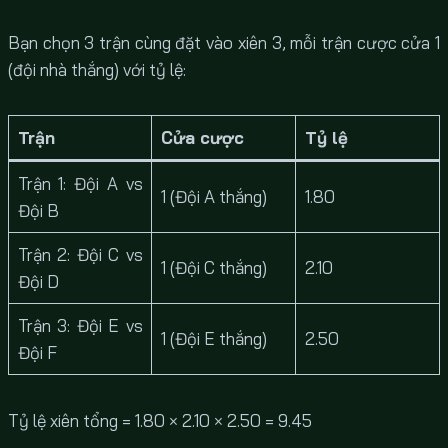
Bạn chọn 3 trận cùng đặt vào xiên 3, mỗi trận cược cửa 1
(đội nhà thắng) với tỷ lệ:
Trận
Cửa cược
Tỷ lệ
Trận 1: Đội A vs
1 (Đội A thắng)
1.80
Đội B
Trận 2: Đội C vs
1 (Đội C thắng)
2.10
Đội D
Trận 3: Đội E vs
1 (Đội E thắng)
2.50
Đội F
Tỷ lệ xiên tổng = 1.80 × 2.10 × 2.50 = 9.45