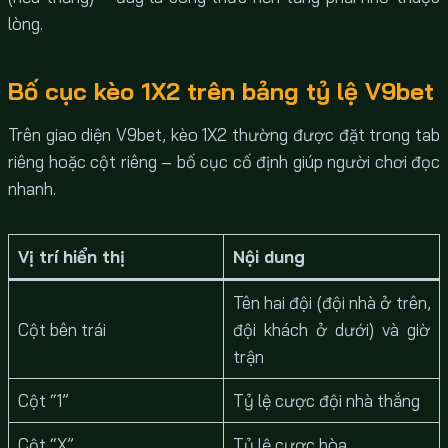
lòng.
Bố cục kèo 1X2 trên bảng tỷ lệ V9bet
Trên giao diện V9bet, kèo 1X2 thường được đặt trong tab
riêng hoặc cột riêng – bố cục cố định giúp người chơi đọc
nhanh.
Vị trí hiển thị
Nội dung
Tên hai đội (đội nhà ở trên,
Cột bên trái
đội khách ở dưới) và giờ
trận
Cột “1”
Tỷ lệ cược đội nhà thắng
Cột “X”
Tỷ lệ cược hòa