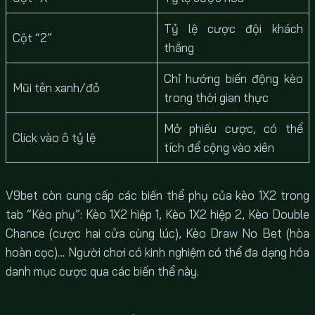
Tỷ lệ cược đội khách
Cột “2”
thắng
Chỉ hướng biến động kèo
Mũi tên xanh/đỏ
trong thời gian thực
Mở phiếu cược, có thể
Click vào ô tỷ lệ
tích để cộng vào xiên
V9bet còn cung cấp các biến thể phụ của kèo 1X2 trong
tab “Kèo phụ”: Kèo 1X2 hiệp 1, Kèo 1X2 hiệp 2, Kèo Double
Chance (cược hai cửa cùng lúc), Kèo Draw No Bet (hòa
hoàn cọc)… Người chơi có kinh nghiệm có thể đa dạng hóa
danh mục cược qua các biến thể này.