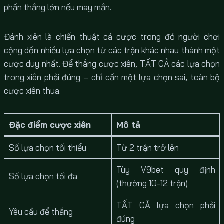
phần thắng lớn nếu may mắn.
Đánh xiên là chiến thuật cá cược trong đó người chơi
cộng dồn nhiều lựa chọn từ các trận khác nhau thành một
cược duy nhất. Để thắng cược xiên, TẤT CẢ các lựa chọn
trong xiên phải đúng – chỉ cần một lựa chọn sai, toàn bộ
cược xiên thua.
Đặc điểm cược xiên
Mô tả
Số lựa chọn tối thiểu
Từ 2 trận trở lên
Tùy V9bet quy định
Số lựa chọn tối đa
(thường 10-12 trận)
TẤT CẢ lựa chọn phải
Yêu cầu để thắng
đúng