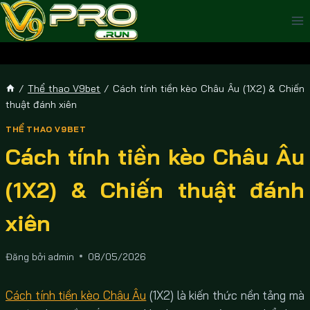
Skip
to
content
/
Thể thao V9bet
/
Cách tính tiền kèo Châu Âu (1X2) & Chiến
thuật đánh xiên
THỂ THAO V9BET
Cách tính tiền kèo Châu Âu
(1X2) & Chiến thuật đánh
xiên
Đăng bởi
admin
08/05/2026
Cách tính tiền kèo Châu Âu
(1X2) là kiến thức nền tảng mà