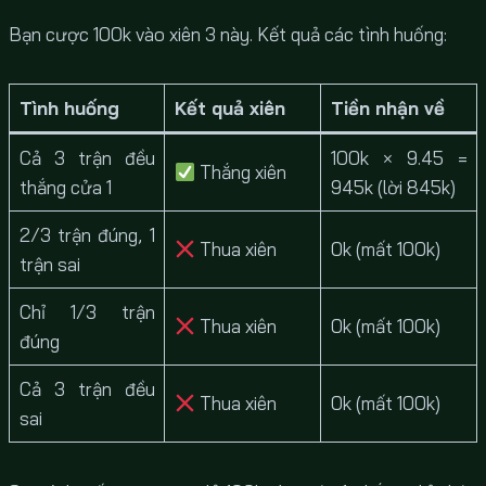
Bạn cược 100k vào xiên 3 này. Kết quả các tình huống:
Tình huống
Kết quả xiên
Tiền nhận về
Cả 3 trận đều
100k × 9.45 =
Thắng xiên
thắng cửa 1
945k (lời 845k)
2/3 trận đúng, 1
Thua xiên
0k (mất 100k)
trận sai
Chỉ 1/3 trận
Thua xiên
0k (mất 100k)
đúng
Cả 3 trận đều
Thua xiên
0k (mất 100k)
sai