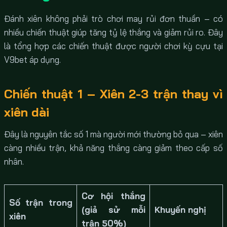
Đánh xiên không phải trò chơi may rủi đơn thuần – có
nhiều chiến thuật giúp tăng tỷ lệ thắng và giảm rủi ro. Đây
là tổng hợp các chiến thuật được người chơi kỳ cựu tại
V9bet áp dụng.
Chiến thuật 1 – Xiên 2-3 trận thay vì
xiên dài
Đây là nguyên tắc số 1 mà người mới thường bỏ qua – xiên
càng nhiều trận, khả năng thắng càng giảm theo cấp số
nhân.
Cơ hội thắng
Số trận trong
(giả sử mỗi
Khuyến nghị
xiên
trận 50%)