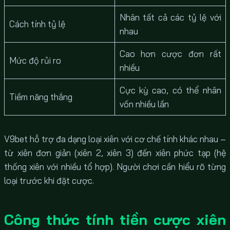
Nhân tất cả các tỷ lệ với
Cách tính tỷ lệ
nhau
Cao hơn cược đơn rất
Mức độ rủi ro
nhiều
Cực kỳ cao, có thể nhân
Tiềm năng thắng
vốn nhiều lần
V9bet hỗ trợ đa dạng loại xiên với cơ chế tính khác nhau –
từ xiên đơn giản (xiên 2, xiên 3) đến xiên phức tạp (hệ
thống xiên với nhiều tổ hợp). Người chơi cần hiểu rõ từng
loại trước khi đặt cược.
Công thức tính tiền cược xiên