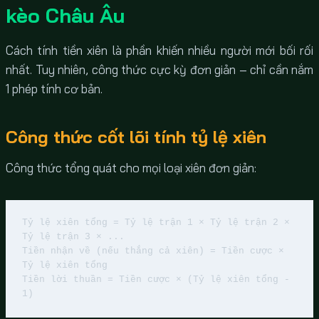
kèo Châu Âu
Cách tính tiền xiên là phần khiến nhiều người mới bối rối
nhất. Tuy nhiên, công thức cực kỳ đơn giản – chỉ cần nắm
1 phép tính cơ bản.
Công thức cốt lõi tính tỷ lệ xiên
Công thức tổng quát cho mọi loại xiên đơn giản:
Tỷ lệ xiên tổng = Tỷ lệ trận 1 × Tỷ lệ trận 2 × 
Tỷ lệ trận 3 × ...

Tiền nhận về (nếu thắng cả xiên) = Tiền cược × 
Tỷ lệ xiên tổng

Tiền lời thuần = Tiền cược × (Tỷ lệ xiên tổng - 
1)