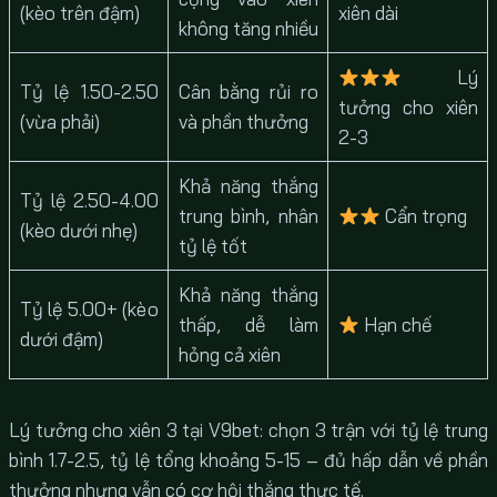
(kèo trên đậm)
xiên dài
không tăng nhiều
Lý
Tỷ lệ 1.50-2.50
Cân bằng rủi ro
tưởng cho xiên
(vừa phải)
và phần thưởng
2-3
Khả năng thắng
Tỷ lệ 2.50-4.00
trung bình, nhân
Cẩn trọng
(kèo dưới nhẹ)
tỷ lệ tốt
Khả năng thắng
Tỷ lệ 5.00+ (kèo
thấp, dễ làm
Hạn chế
dưới đậm)
hỏng cả xiên
Lý tưởng cho xiên 3 tại V9bet: chọn 3 trận với tỷ lệ trung
bình 1.7-2.5, tỷ lệ tổng khoảng 5-15 – đủ hấp dẫn về phần
thưởng nhưng vẫn có cơ hội thắng thực tế.