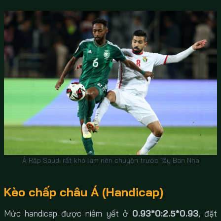
Ả Rập Saudi rất khó làm nên chuyện trước Tây Ban Nha
Kèo chấp châu Á (Handicap)
Mức handicap được niêm yết ở
0.93*0:2.5*0.93
, đặt