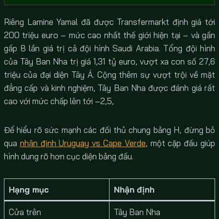
Riêng Lamine Yamal đã được Transfermarkt định giá tới
200 triệu euro – mức cao nhất thế giới hiện tại – và gần
gấp 8 lần giá trị cả đội hình Saudi Arabia. Tổng đội hình
của Tây Ban Nha trị giá 1,31 tỷ euro, vượt xa con số 27,6
triệu của đại diện Tây Á. Cộng thêm sự vượt trội về mặt
đẳng cấp và kinh nghiệm, Tây Ban Nha được đánh giá rất
cao với mức chấp lên tới –2,5,
Để hiểu rõ sức mạnh các đối thủ chung bảng H, đừng bỏ
qua
nhận định Uruguay vs Cape Verde
, một cặp đấu giúp
hình dung rõ hơn cục diện bảng đấu.
Hạng mục
Nhận định
Cửa trên
Tây Ban Nha