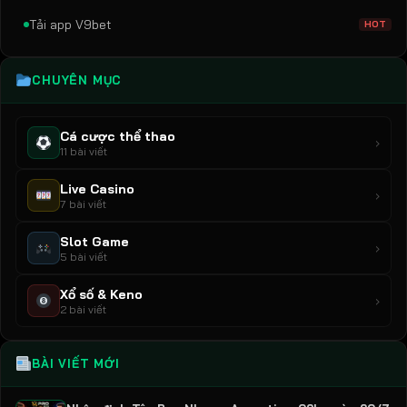
Tải app V9bet
HOT
CHUYÊN MỤC
Cá cược thể thao
›
11 bài viết
Live Casino
›
7 bài viết
Slot Game
›
5 bài viết
Xổ số & Keno
›
2 bài viết
BÀI VIẾT MỚI