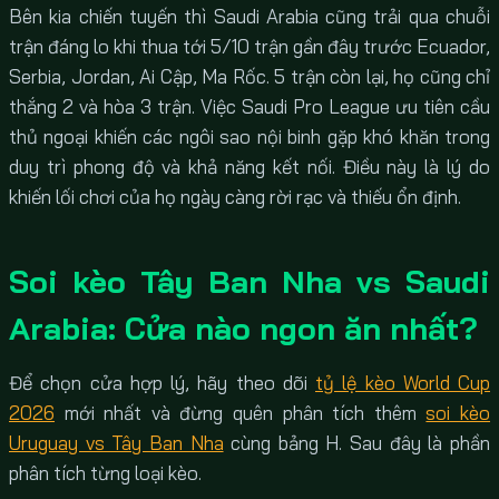
Bên kia chiến tuyến thì Saudi Arabia cũng trải qua chuỗi
trận đáng lo khi thua tới 5/10 trận gần đây trước Ecuador,
Serbia, Jordan, Ai Cập, Ma Rốc. 5 trận còn lại, họ cũng chỉ
thắng 2 và hòa 3 trận. Việc Saudi Pro League ưu tiên cầu
thủ ngoại khiến các ngôi sao nội binh gặp khó khăn trong
duy trì phong độ và khả năng kết nối. Điều này là lý do
khiến lối chơi của họ ngày càng rời rạc và thiếu ổn định.
Soi kèo Tây Ban Nha vs Saudi
Arabia: Cửa nào ngon ăn nhất?
Để chọn cửa hợp lý, hãy theo dõi
tỷ lệ kèo World Cup
2026
mới nhất và đừng quên phân tích thêm
soi kèo
Uruguay vs Tây Ban Nha
cùng bảng H. Sau đây là phần
phân tích từng loại kèo.