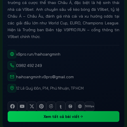
trường cá cược thể thao Châu Á, đặc biệt là hệ sinh thái
nhà cái V9bet. Anh chuyên sâu về kèo bóng đá V9bet, tỷ lệ
Châu Á – Châu Âu, đánh giá nhà cái và xu hướng odds tại
các giải đấu lớn như World Cup, EURO, Champions League.
Hiện là Trưởng ban Biên tập V9PRO.RUN – cổng thông tin
V9bet chính thức.
v9pro.run/haihoangminh
0982 492 249
haihoangminh.v9pro@gmail.com
12 Lê Quý Đôn, P.14, Phú Nhuận, TP.HCM
500px
Xem tất cả bài viết