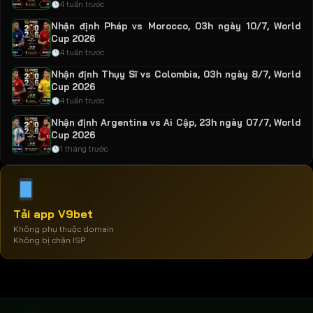
4 tuần trước
Nhận định Pháp vs Morocco, 03h ngày 10/7, World
Cup 2026
4 tuần trước
Nhận định Thụy Sĩ vs Colombia, 03h ngày 8/7, World
Cup 2026
4 tuần trước
Nhận định Argentina vs Ai Cập, 23h ngày 07/7, World
Cup 2026
1 tháng trước
Tải app V9bet
Không phụ thuộc domain
Không bị chặn ISP