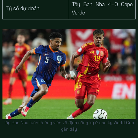
Tây Ban Nha 4–0 Cape
Tỷ số dự đoán
Verde
Tây Ban Nha luôn là ứng viên vô địch nặng ký ở các kỳ World Cup
gần đây