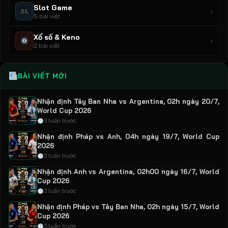
Slot Game
›
5 bài viết
Xổ số & Keno
›
2 bài viết
BÀI VIẾT MỚI
Nhận định Tây Ban Nha vs Argentina, 02h ngày 20/7,
World Cup 2026
3 tuần trước
Nhận định Pháp vs Anh, 04h ngày 19/7, World Cup
2026
3 tuần trước
Nhận định Anh vs Argentina, 02h00 ngày 16/7, World
Cup 2026
3 tuần trước
Nhận định Pháp vs Tây Ban Nha, 02h ngày 15/7, World
Cup 2026
3 tuần trước