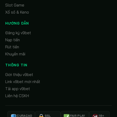
Slot Game
Xổ số & Keno
HƯỚNG DẪN
Đăng ký v9bet
Nạp tiền
Rút tiền
Khuyến mãi
THÔNG TIN
Giới thiệu v9bet
Link v9bet mới nhất
Tải app v9bet
Liên hệ CSKH
CURAÇAO
SSL
FAIR PLAY
18+