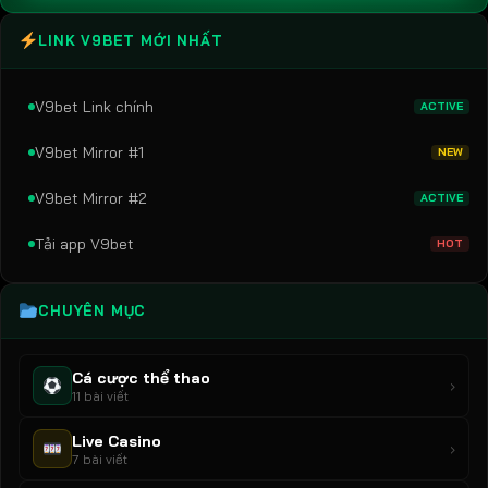
LINK V9BET MỚI NHẤT
V9bet Link chính
ACTIVE
V9bet Mirror #1
NEW
V9bet Mirror #2
ACTIVE
Tải app V9bet
HOT
CHUYÊN MỤC
Cá cược thể thao
›
11 bài viết
Live Casino
›
7 bài viết