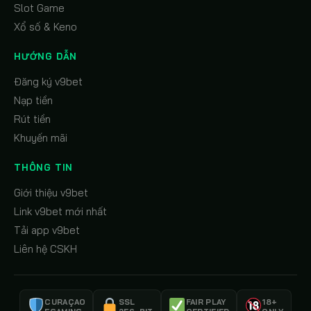
Slot Game
Xổ số & Keno
HƯỚNG DẪN
Đăng ký v9bet
Nạp tiền
Rút tiền
Khuyến mãi
THÔNG TIN
Giới thiệu v9bet
Link v9bet mới nhất
Tải app v9bet
Liên hệ CSKH
CURAÇAO
SSL
FAIR PLAY
18+