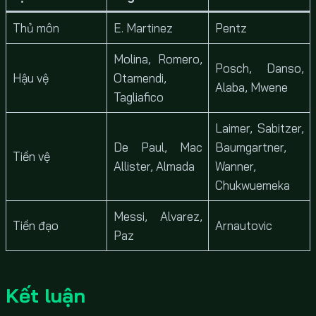
Thủ môn
E. Martinez
Pentz
Molina, Romero,
Posch, Danso,
Hậu vệ
Otamendi,
Alaba, Mwene
Tagliafico
Laimer, Sabitzer,
De Paul, Mac
Baumgartner,
Tiền vệ
Allister, Almada
Wanner,
Chukwuemeka
Messi, Alvarez,
Tiền đạo
Arnautovic
Paz
Kết luận