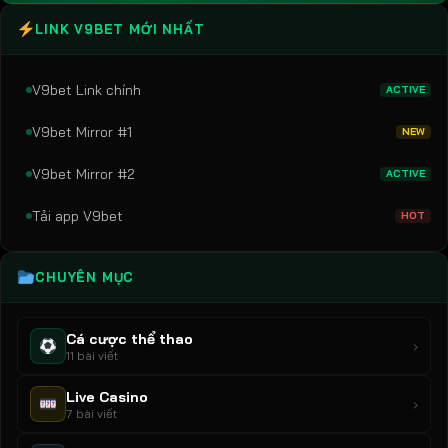
LINK V9BET MỚI NHẤT
V9bet Link chính
ACTIVE
V9bet Mirror #1
NEW
V9bet Mirror #2
ACTIVE
Tải app V9bet
HOT
CHUYÊN MỤC
Cá cược thể thao
›
11 bài viết
Live Casino
›
7 bài viết