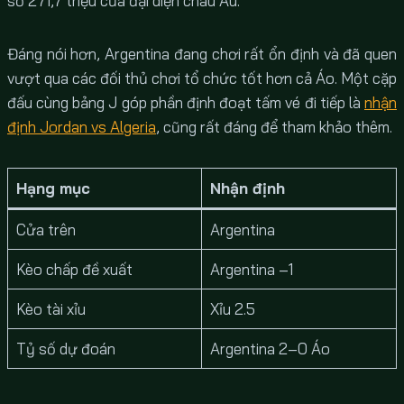
số 271,7 triệu của đại diện châu Âu.
Đáng nói hơn, Argentina đang chơi rất ổn định và đã quen
vượt qua các đối thủ chơi tổ chức tốt hơn cả Áo. Một cặp
đấu cùng bảng J góp phần định đoạt tấm vé đi tiếp là
nhận
định Jordan vs Algeria
, cũng rất đáng để tham khảo thêm.
Hạng mục
Nhận định
Cửa trên
Argentina
Kèo chấp đề xuất
Argentina –1
Kèo tài xỉu
Xỉu 2.5
Tỷ số dự đoán
Argentina 2–0 Áo