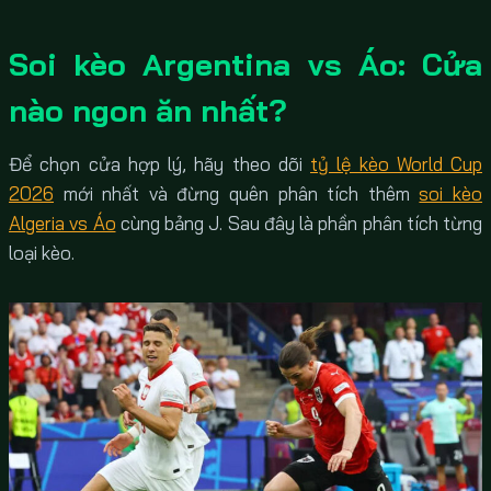
Soi kèo Argentina vs Áo: Cửa
nào ngon ăn nhất?
Để chọn cửa hợp lý, hãy theo dõi
tỷ lệ kèo World Cup
2026
mới nhất và đừng quên phân tích thêm
soi kèo
Algeria vs Áo
cùng bảng J. Sau đây là phần phân tích từng
loại kèo.