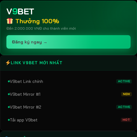
V
9
BET
Thưởng 100%
Đến 2.000.000 VNĐ cho thành viên mới
Đăng ký ngay →
LINK V9BET MỚI NHẤT
V9bet Link chính
ACTIVE
V9bet Mirror #1
NEW
V9bet Mirror #2
ACTIVE
Tải app V9bet
HOT