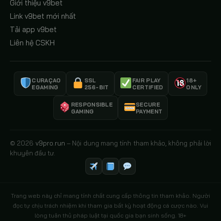
Giới thiệu v9bet
Link v9bet mới nhất
Tải app v9bet
Liên hệ CSKH
CURAÇAO
SSL
FAIR PLAY
18+
EGAMING
256-BIT
CERTIFIED
ONLY
RESPONSIBLE
SECURE
GAMING
PAYMENT
© 2026
v9pro.run
– Nội dung mang tính tham khảo, không phải lời
khuyên đầu tư.
Trang web này chỉ mang tính chất cung cấp thông tin tham khảo. Người
đọc tự chịu trách nhiệm khi tham gia bất kỳ hoạt động cá cược nào. Vui
lòng tuân thủ pháp luật tại quốc gia bạn sinh sống. 18+