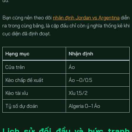
đủ.
Bạn cũng nên theo dõi
nhận định Jordan vs Argentina
diễn
ra trong cùng bảng, là cặp đấu chỉ còn ý nghĩa thống kê khi
cục diện đã định đoạt.
Hạng mục
Nhận định
Cửa trên
Áo
Kèo chấp đề xuất
Áo –0/0.5
Kèo tài xỉu
Xỉu 1.5/2
Tỷ số dự đoán
Algeria 0–1 Áo
Lịch sử đối đầu và bức tranh