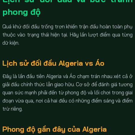
phong độ
Quá khứ đối đầu trống trơn khiến trận đấu hoàn toàn phụ
thuộc vào trạng thái hiện tại. Hãy lần lượt điểm qua từng
dữ kiện.
Lịch sử đối đầu Algeria vs Áo
Đây là lần đầu tiên Algeria và Áo chạm trán nhau xét cả ở
giải đấu chính thức lẫn giao hữu. Cơ sở để đánh giá tương
quan sức mạnh phải đến từ phong độ và lối chơi trong giai
đoạn vừa qua, nơi cả hai đều có những điểm sáng và điểm
trừ riêng.
Phong độ gần đây của Algeria