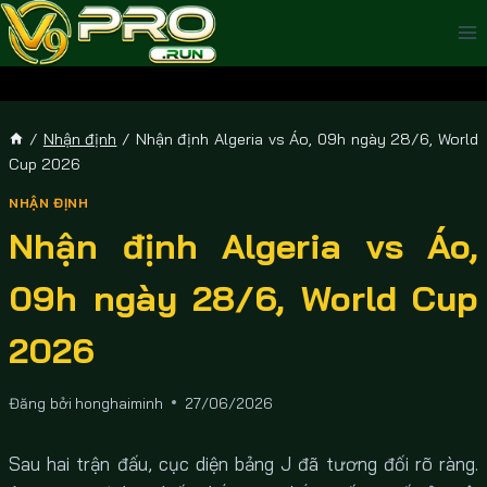
Skip
to
content
/
Nhận định
/
Nhận định Algeria vs Áo, 09h ngày 28/6, World
Cup 2026
NHẬN ĐỊNH
Nhận định Algeria vs Áo,
09h ngày 28/6, World Cup
2026
Đăng bởi
honghaiminh
27/06/2026
Sau hai trận đấu, cục diện bảng J đã tương đối rõ ràng.