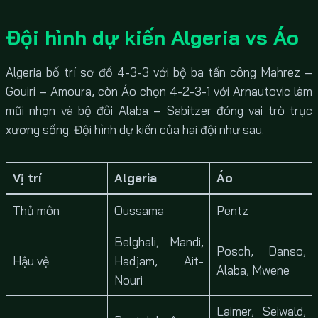
Đội hình dự kiến Algeria vs Áo
Algeria bố trí sơ đồ 4-3-3 với bộ ba tấn công Mahrez –
Gouiri – Amoura, còn Áo chọn 4-2-3-1 với Arnautovic làm
mũi nhọn và bộ đôi Alaba – Sabitzer đóng vai trò trục
xương sống. Đội hình dự kiến của hai đội như sau.
Vị trí
Algeria
Áo
Thủ môn
Oussama
Pentz
Belghali, Mandi,
Posch, Danso,
Hậu vệ
Hadjam, Ait-
Alaba, Mwene
Nouri
Laimer, Seiwald,