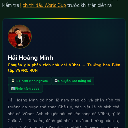
kiểm tra
lịch thi đấu World Cup
trước khi trận diễn ra.
HHM
Hải Hoàng Minh
Chuyên gia phân tích nhà cái V9bet – Trưởng ban Biên
tập V9PRO.RUN
12+ năm kinh nghiệm
Chuyên kèo bóng đá
Phân tích odds
Hải Hoàng Minh có hơn 12 năm theo dõi và phân tích thị
trường cá cược thể thao Châu Á, đặc biệt là hệ sinh thái
nhà cái V9bet. Anh chuyên sâu về kèo bóng đá V9bet, tỷ lệ
Châu Á – Châu Âu, đánh giá nhà cái và xu hướng odds tại
các giải đấu lớn như World Cup, EURO, Champions League.