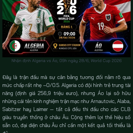
Nhận định Algeria vs Áo, 09h ngày 28/6, World Cup 2026
Đây là trận đấu mà sự cân bằng tương đối nằm rõ qua
mức chấp rất nhẹ –0/0.5. Algeria có đội hình trẻ trung tài
năng (định giá 256,9 triệu euro), nhưng Áo lại sở hữu
những cái tên kinh nghiệm trận mạc như Arnautovic, Alaba,
Sabitzer hay Laimer — tất cả đều thi đấu cho các CLB
giàu truyền thống ở châu Âu. Cộng thêm lợi thế hiệu số
sẵn có, đại diện châu Âu chỉ cần một kết quả tối thiểu là