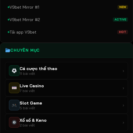
V9bet Mirror #1
NEW
V9bet Mirror #2
ACTIVE
Tải app V9bet
HOT
CHUYÊN MỤC
Cá cược thể thao
›
11 bài viết
Live Casino
›
7 bài viết
Slot Game
›
5 bài viết
Xổ số & Keno
›
2 bài viết