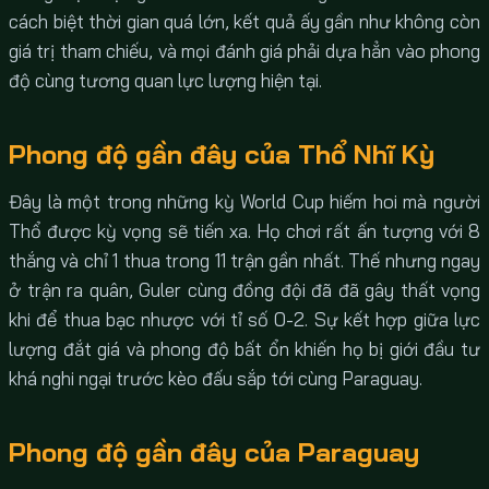
cách biệt thời gian quá lớn, kết quả ấy gần như không còn
giá trị tham chiếu, và mọi đánh giá phải dựa hẳn vào phong
độ cùng tương quan lực lượng hiện tại.
Phong độ gần đây của Thổ Nhĩ Kỳ
Đây là một trong những kỳ World Cup hiếm hoi mà người
Thổ được kỳ vọng sẽ tiến xa. Họ chơi rất ấn tượng với 8
thắng và chỉ 1 thua trong 11 trận gần nhất. Thế nhưng ngay
ở trận ra quân, Guler cùng đồng đội đã đã gây thất vọng
khi để thua bạc nhược với tỉ số 0-2. Sự kết hợp giữa lực
lượng đắt giá và phong độ bất ổn khiến họ bị giới đầu tư
khá nghi ngại trước kèo đấu sắp tới cùng Paraguay.
Phong độ gần đây của Paraguay