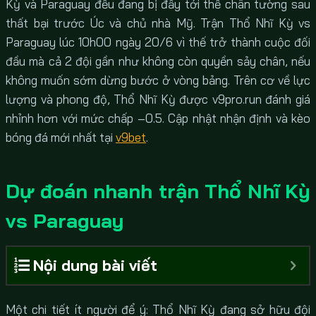
Kỳ và Paraguay đều đang bị đẩy tới thế chân tường sau
thất bại trước Úc và chủ nhà Mỹ. Trận Thổ Nhĩ Kỳ vs
Paraguay lúc 10h00 ngày 20/6 vì thế trở thành cuộc đối
đầu mà cả 2 đội gần như không còn quyền sảy chân, nếu
không muốn sớm dừng bước ở vòng bảng. Trên cơ về lực
lượng và phong độ, Thổ Nhĩ Kỳ được v9pro.run đánh giá
nhỉnh hơn với mức chấp –0.5. Cập nhật nhận định và kèo
bóng đá mới nhất tại
v9bet
.
Dự đoán nhanh trận Thổ Nhĩ Kỳ
vs Paraguay
Nội dung bài viết
Một chi tiết ít người để ý: Thổ Nhĩ Kỳ đang sở hữu đội