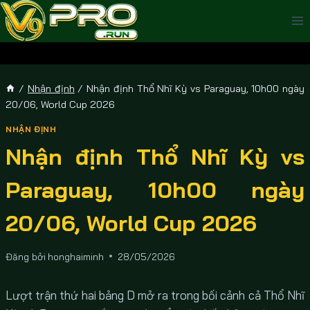
Skip
to
content
/
Nhận định
/
Nhận định Thổ Nhĩ Kỳ vs Paraguay, 10h00 ngày
20/06, World Cup 2026
NHẬN ĐỊNH
Nhận định Thổ Nhĩ Kỳ vs
Paraguay, 10h00 ngày
20/06, World Cup 2026
Đăng bởi
honghaiminh
28/05/2026
Lượt trận thứ hai bảng D mở ra trong bối cảnh cả Thổ Nhĩ