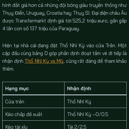
hình đắt giá hơn cả những đội bóng giàu truyền thống như
Thụy Điển, Uruguay, Croatia hay Thụy Sĩ. Đại diện châu Âu
được Transfermarkt định giá tới 525,2 triệu euro, gần gấp
4 lần con số 137 triệu của Paraguay.
Hiện tại nhà cái đang đặt Thổ Nhĩ Kỳ vào cửa Trên. Một
cặp đấu cùng bảng D góp phần định đoạt tấm vé đi tiếp là
nhận định
Thổ Nhĩ Kỳ vs Mỹ
, cũng rất đáng để tham khảo
thêm.
Hạng mục
Nhận định
Cửa trên
Thổ Nhĩ Kỳ
Kèo chấp đề xuất
Thổ Nhĩ Kỳ –0/0.5
Kèo tài xỉu
Tài 2/2.5