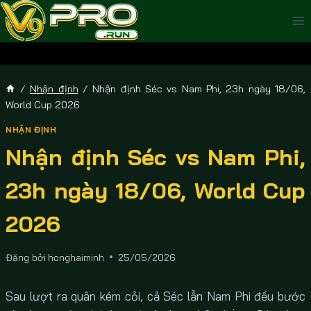
Skip
to
content
/
Nhận định
/
Nhận định Séc vs Nam Phi, 23h ngày 18/06,
World Cup 2026
NHẬN ĐỊNH
Nhận định Séc vs Nam Phi,
23h ngày 18/06, World Cup
2026
Đăng bởi
honghaiminh
25/05/2026
Sau lượt ra quân kém cỏi, cả Séc lẫn Nam Phi đều bước