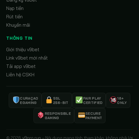
Nạp tiền
Rút tiền
Khuyến mãi
THÔNG TIN
Giới thiệu v9bet
Link v9bet mới nhất
Tải app v9bet
Liên hệ CSKH
CURAÇAO
SSL
FAIR PLAY
18+
EGAMING
256-BIT
CERTIFIED
ONLY
RESPONSIBLE
SECURE
GAMING
PAYMENT
© 2026
v9pro.run
– Nội dung mang tính tham khảo, không phải lời