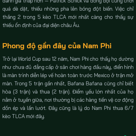
đánh giá thấp hơn — Patrick Schick và đồng đội cũng chơi
quá dè dặt, thiếu những pha lên bóng đột biến. Việc chỉ
thắng 2 trong 5 kèo TLCA mới nhất càng cho thấy sự
thiếu ổn định của đại diện châu Âu.
Phong độ gần đây của Nam Phi
Trở lại World Cup sau 12 năm, Nam Phi cho thấy họ dường
như chưa đủ đẳng cấp ở sân chơi hàng đầu này, điển hình
là màn trình diễn lép vế hoàn toàn trước Mexico ở trận mở
màn. Trong 5 trận gần nhất, Bafana Bafana cũng chỉ biết
hòa (3 trận) và thua (2 trận). Điểm yếu lớn nhất của họ
nằm ở tuyến giữa, nơi thường bị các hàng tiền vệ cơ động
dồn ép và lấn lướt. Đây cũng là lý do Nam Phi thua 6/7
kèo TLCA mới đây.