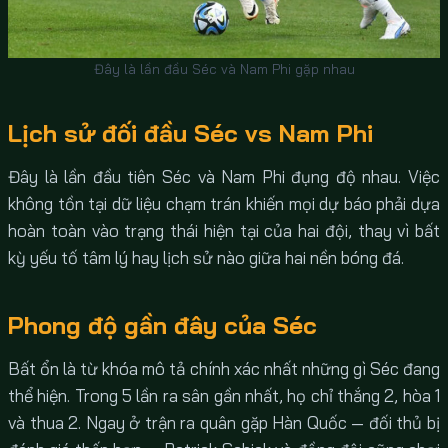
Đây là lần đầu Séc và Nam Phi gặp nhau
Lịch sử đối đầu Séc vs Nam Phi
Đây là lần đầu tiên Séc và Nam Phi đụng độ nhau. Việc
không tồn tại dữ liệu chạm trán khiến mọi dự báo phải dựa
hoàn toàn vào trạng thái hiện tại của hai đội, thay vì bất
kỳ yếu tố tâm lý hay lịch sử nào giữa hai nền bóng đá.
Phong độ gần đây của Séc
Bất ổn là từ khóa mô tả chính xác nhất những gì Séc đang
thể hiện. Trong 5 lần ra sân gần nhất, họ chỉ thắng 2, hòa 1
và thua 2. Ngay ở trận ra quân gặp Hàn Quốc — đối thủ bị