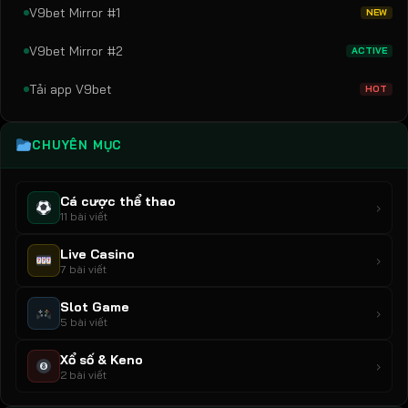
V9bet Mirror #1
NEW
V9bet Mirror #2
ACTIVE
Tải app V9bet
HOT
CHUYÊN MỤC
Cá cược thể thao
›
11 bài viết
Live Casino
›
7 bài viết
Slot Game
›
5 bài viết
Xổ số & Keno
›
2 bài viết