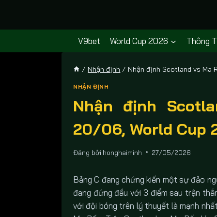
Skip
to
content
V9bet
World Cup 2026
Thông T
/
Nhận định
/
Nhận định Scotland vs Ma 
NHẬN ĐỊNH
Nhận định Scotl
20/06, World Cup 
Đăng bởi
honghaiminh
27/05/2026
Bảng C đang chứng kiến một sự đảo ngư
đang đứng đầu với 3 điểm sau trận thắng
với đội bóng trên lý thuyết là mạnh nhấ