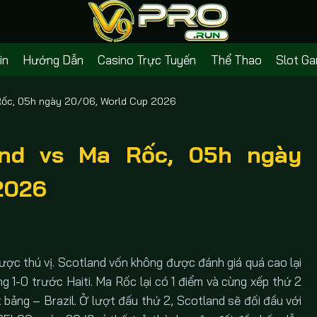
in
Hướng Dẫn
Casino Trực Tuyến
Thể Thao
Slot G
Rốc, 05h ngày 20/06, World Cup 2026
and vs Ma Rốc, 05h ngày
2026
ợc thú vị. Scotland vốn không được đánh giá quá cao lại
 1-0 trước Haiti. Ma Rốc lại có 1 điểm và cùng xếp thứ 2
t bảng – Brazil. Ở lượt đấu thứ 2, Scotland sẽ đối đầu với