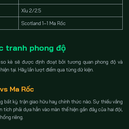
Xỉu 2/2.5
Scotland 1–1 Ma Rốc
ức tranh phong độ
 so kè sẽ được định đoạt bởi tương quan phong độ và
hiện tại. Hãy lần lượt điểm qua từng dữ kiện.
 vs Ma Rốc
 bất kỳ trận giao hữu hay chính thức nào. Sự thiếu vắng
n tích phải dựa hẳn vào màn thể hiện gần đây của hai đội,
hổng riêng.