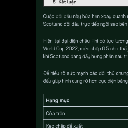
Kết luận
Cuộc đối đầu này hứa hẹn xoay quanh 
Scotland đối đầu trực tiếp ngôi sao bên 
Hiện tại đại diện châu Phi có lực lượn
World Cup 2022, mức chấp 0.5 cho thấy s
khi Scotland đang đầy hưng phấn sau tr
Để hiểu rõ sức mạnh các đối thủ chung
đấu giúp hình dung rõ hơn cục diện bảng
Hạng mục
Cửa trên
Kèo chấp đề xuất