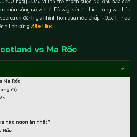
05h00 ngày 20/6 vì thế trở thành cuộc đối đầu hấp dẫn
 muốn củng cố vị thế. Dù vậy, với đội hình từng vào bán
v9pro.run đánh giá nhỉnh hơn qua mức chấp –0.5/1. Theo
hành tinh cùng
v9bet link
.
cotland vs Ma Rốc
s Ma Rốc
hong độ
Rốc
ửa nào ngon ăn nhất?
a Rốc