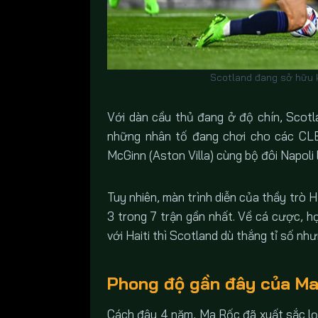
Scotland đang sở hữu k
Với dàn cầu thủ đang ở độ chín, Scotl
những nhân tố đang chơi cho các CLB
McGinn (Aston Villa) cùng bộ đôi Napoli 
Tuy nhiên, màn trình diễn của thầy trò 
3 trong 7 trận gần nhất. Về cá cược, họ
với Haiti thì Scotland dù thắng tỉ số nhưn
Phong độ gần đây của M
Cách đây 4 năm, Ma Rốc đã xuất sắc lọt 