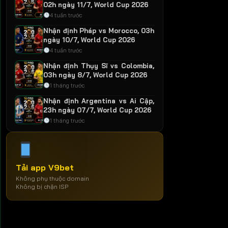
02h ngày 11/7, World Cup 2026
4 tuần trước
Nhận định Pháp vs Morocco, 03h
ngày 10/7, World Cup 2026
4 tuần trước
Nhận định Thụy Sĩ vs Colombia,
03h ngày 8/7, World Cup 2026
1 tháng trước
Nhận định Argentina vs Ai Cập,
23h ngày 07/7, World Cup 2026
1 tháng trước
Tải app V9bet
Không phụ thuộc domain
Không bị chặn ISP