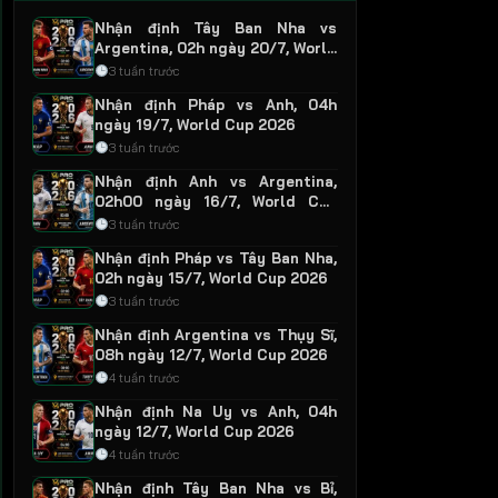
Nhận định Tây Ban Nha vs
Argentina, 02h ngày 20/7, World
Cup 2026
3 tuần trước
Nhận định Pháp vs Anh, 04h
ngày 19/7, World Cup 2026
3 tuần trước
Nhận định Anh vs Argentina,
02h00 ngày 16/7, World Cup
2026
3 tuần trước
Nhận định Pháp vs Tây Ban Nha,
02h ngày 15/7, World Cup 2026
3 tuần trước
Nhận định Argentina vs Thụy Sĩ,
08h ngày 12/7, World Cup 2026
4 tuần trước
Nhận định Na Uy vs Anh, 04h
ngày 12/7, World Cup 2026
4 tuần trước
Nhận định Tây Ban Nha vs Bỉ,