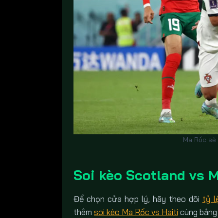
Ma Rốc sẽ 
Soi kèo Scotland vs 
Để chọn cửa hợp lý, hãy theo dõi
tỷ 
thêm
soi kèo Ma Rốc vs Haiti
cùng bảng 