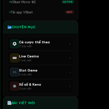
V9bet Mirror #2
ACTIVE
Tải app V9bet
HOT
CHUYÊN MỤC
Cá cược thể thao
›
11 bài viết
Live Casino
›
7 bài viết
Slot Game
›
5 bài viết
Xổ số & Keno
›
2 bài viết
BÀI VIẾT MỚI