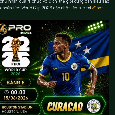
 chủ nhân của 4 chức vô địch thế giới cùng dàn siêu sao
ài phân tích World Cup 2026 cập nhật liên tục tại
v9bet
.