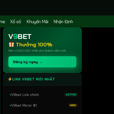
ame
Xổ số
Khuyến Mãi
Nhận Định
V
9
BET
Thưởng 100%
Đến 2.000.000 VNĐ cho thành viên mới
Đăng ký ngay →
LINK V9BET MỚI NHẤT
V9bet Link chính
ACTIVE
V9bet Mirror #1
NEW