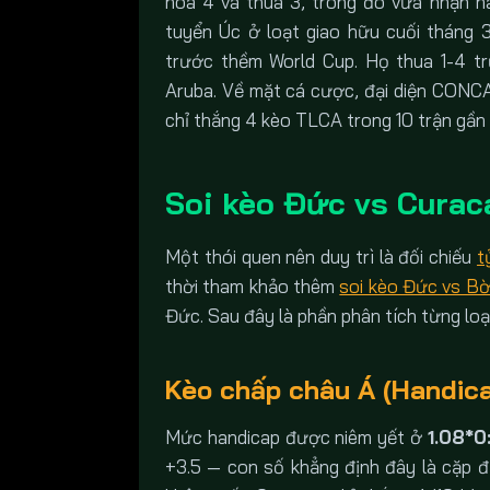
hòa 4 và thua 3, trong đó vừa nhận h
tuyển Úc ở loạt giao hữu cuối tháng 
trước thềm World Cup. Họ thua 1-4 t
Aruba. Về mặt cá cược, đại diện CONCA
chỉ thắng 4 kèo TLCA trong 10 trận gần
Soi kèo Đức vs Curac
Một thói quen nên duy trì là đối chiếu
t
thời tham khảo thêm
soi kèo Đức vs Bờ
Đức. Sau đây là phần phân tích từng loại
Kèo chấp châu Á (Handic
Mức handicap được niêm yết ở
1.08*0
+3.5 — con số khẳng định đây là cặp đấ