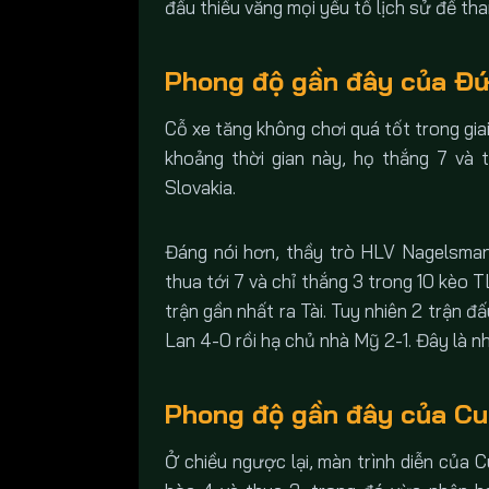
đấu thiếu vắng mọi yếu tố lịch sử để tha
Phong độ gần đây của Đ
Cỗ xe tăng không chơi quá tốt trong gi
khoảng thời gian này, họ thắng 7 và 
Slovakia.
Đáng nói hơn, thầy trò HLV Nagelsman
thua tới 7 và chỉ thắng 3 trong 10 kèo 
trận gần nhất ra Tài. Tuy nhiên 2 trận
Lan 4-0 rồi hạ chủ nhà Mỹ 2-1. Đây là n
Phong độ gần đây của C
Ở chiều ngược lại, màn trình diễn của 