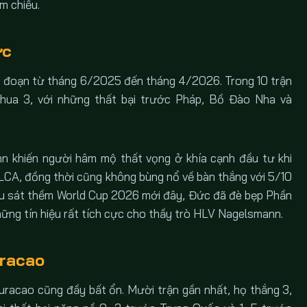
m chiếu.
ức
ai đoạn từ tháng 6/2025 đến tháng 4/2026. Trong 10 trận
thua 3, với những thất bại trước Pháp, Bồ Đào Nha và
n khiến người hâm mộ thất vọng ở khía cạnh đầu tư khi
TLCA, đồng thời cũng không bùng nổ về bàn thắng với 5/10
 đấu sát thềm World Cup 2026 mới đây, Đức đã đè bẹp Phần
hững tín hiệu rất tích cực cho thầy trò HLV Nagelsmann.
uracao
Curacao cũng đầy bất ổn. Mười trận gần nhất, họ thắng 3,