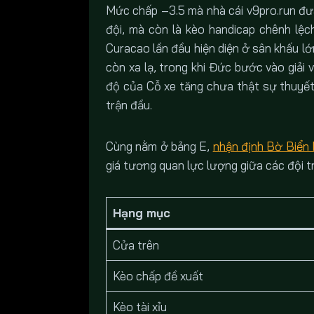
Mức chấp –3.5 mà nhà cái v9pro.run đư
đội, mà còn là kèo handicap chênh lệc
Curacao lần đầu hiện diện ở sân khấu lớ
còn xa lạ, trong khi Đức bước vào giả
độ của Cỗ xe tăng chưa thật sự thuyết p
trận đầu.
Cùng nằm ở bảng E,
nhận định Bờ Biển
giá tương quan lực lượng giữa các đội t
Hạng mục
Cửa trên
Kèo chấp đề xuất
Kèo tài xỉu