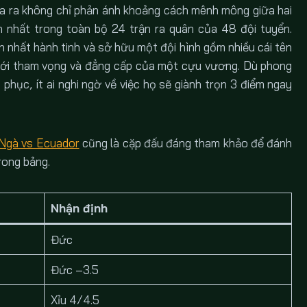
a ra không chỉ phản ánh khoảng cách mênh mông giữa hai
h nhất trong toàn bộ 24 trận ra quân của 48 đội tuyển.
n nhất hành tinh và sở hữu một đội hình gồm nhiều cái tên
i với tham vọng và đẳng cấp của một cựu vương. Dù phong
hục, ít ai nghi ngờ về việc họ sẽ giành trọn 3 điểm ngay
 Ngà vs Ecuador
cũng là cặp đấu đáng tham khảo để đánh
rong bảng.
Nhận định
Đức
Đức –3.5
Xỉu 4/4.5