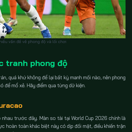
iều vấn đề về phong độ và lối chơi
ức tranh phong độ
án, quá khứ không để lại bất kỳ manh mối nào, nên phong
có để mổ xẻ. Hãy điểm qua từng dữ kiện.
Curacao
nhau trước đây. Màn so tài tại World Cup 2026 chính là
cực hoàn toàn khác biệt này có dịp đối mặt, điều khiến trận