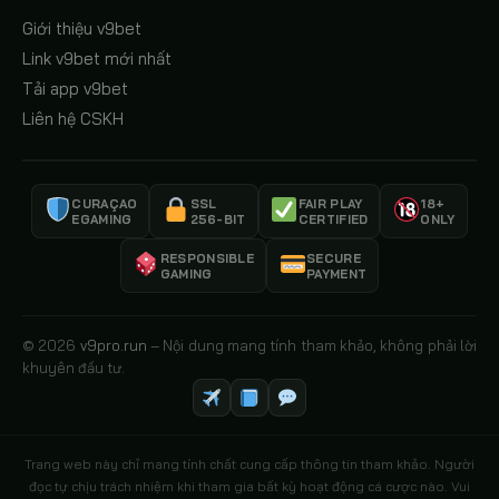
Giới thiệu v9bet
Link v9bet mới nhất
Tải app v9bet
Liên hệ CSKH
CURAÇAO
SSL
FAIR PLAY
18+
EGAMING
256-BIT
CERTIFIED
ONLY
RESPONSIBLE
SECURE
GAMING
PAYMENT
© 2026
v9pro.run
– Nội dung mang tính tham khảo, không phải lời
khuyên đầu tư.
Trang web này chỉ mang tính chất cung cấp thông tin tham khảo. Người
đọc tự chịu trách nhiệm khi tham gia bất kỳ hoạt động cá cược nào. Vui