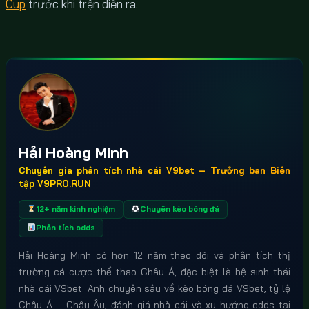
Cup
trước khi trận diễn ra.
HHM
Hải Hoàng Minh
Chuyên gia phân tích nhà cái V9bet – Trưởng ban Biên
tập V9PRO.RUN
12+ năm kinh nghiệm
Chuyên kèo bóng đá
Phân tích odds
Hải Hoàng Minh có hơn 12 năm theo dõi và phân tích thị
trường cá cược thể thao Châu Á, đặc biệt là hệ sinh thái
nhà cái V9bet. Anh chuyên sâu về kèo bóng đá V9bet, tỷ lệ
Châu Á – Châu Âu, đánh giá nhà cái và xu hướng odds tại