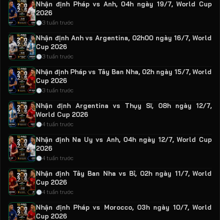
Nhận định Pháp vs Anh, 04h ngày 19/7, World Cup
2026
3 tuần trước
Nhận định Anh vs Argentina, 02h00 ngày 16/7, World
Cup 2026
3 tuần trước
Nhận định Pháp vs Tây Ban Nha, 02h ngày 15/7, World
Cup 2026
3 tuần trước
Nhận định Argentina vs Thụy Sĩ, 08h ngày 12/7,
World Cup 2026
4 tuần trước
Nhận định Na Uy vs Anh, 04h ngày 12/7, World Cup
2026
4 tuần trước
Nhận định Tây Ban Nha vs Bỉ, 02h ngày 11/7, World
Cup 2026
4 tuần trước
Nhận định Pháp vs Morocco, 03h ngày 10/7, World
Cup 2026