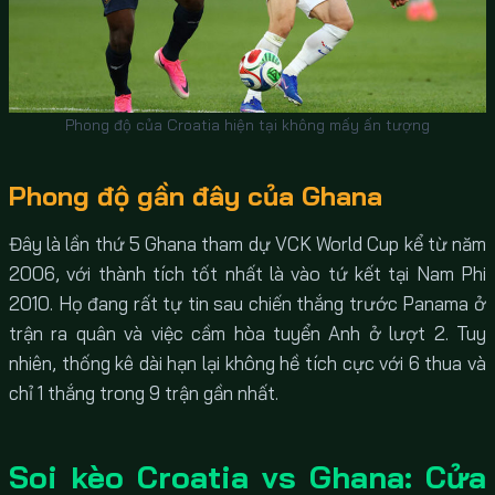
Phong độ của Croatia hiện tại không mấy ấn tượng
Phong độ gần đây của Ghana
Đây là lần thứ 5 Ghana tham dự VCK World Cup kể từ năm
2006, với thành tích tốt nhất là vào tứ kết tại Nam Phi
2010. Họ đang rất tự tin sau chiến thắng trước Panama ở
trận ra quân và việc cầm hòa tuyển Anh ở lượt 2. Tuy
nhiên, thống kê dài hạn lại không hề tích cực với 6 thua và
chỉ 1 thắng trong 9 trận gần nhất.
Soi kèo Croatia vs Ghana: Cửa