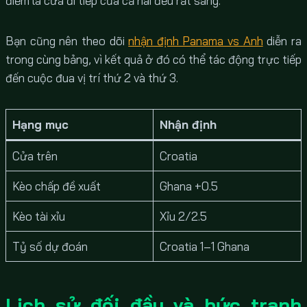
điểm là cửa đi tiếp của cả hai đều rất sáng.
Bạn cũng nên theo dõi
nhận định Panama vs Anh
diễn ra
trong cùng bảng, vì kết quả ở đó có thể tác động trực tiếp
đến cuộc đua vị trí thứ 2 và thứ 3.
Hạng mục
Nhận định
Cửa trên
Croatia
Kèo chấp đề xuất
Ghana +0.5
Kèo tài xỉu
Xỉu 2/2.5
Tỷ số dự đoán
Croatia 1–1 Ghana
Lịch sử đối đầu và bức tranh