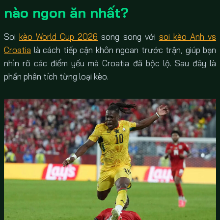
nào ngon ăn nhất?
Soi
kèo World Cup 2026
song song với
soi kèo Anh vs
Croatia
là cách tiếp cận khôn ngoan trước trận, giúp bạn
nhìn rõ các điểm yếu mà Croatia đã bộc lộ. Sau đây là
phần phân tích từng loại kèo.