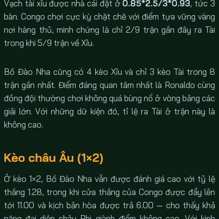
Vạch tài xỉu được nhà cái đặt ở
0.85*2.5/3*0.93
, tức 3
bàn. Congo chơi cực kỳ chặt chẽ với điểm tựa vững vàng
nơi hàng thủ, minh chứng là chỉ 2/9 trận gần đây ra Tài
trong khi 5/9 trận về Xỉu.
Bồ Đào Nha cũng có 4 kèo Xỉu và chỉ 3 kèo Tài trong 8
trận gần nhất. Điểm đáng quan tâm nhất là Ronaldo cùng
đồng đội thường chơi không quá bùng nổ ở vòng bảng các
giải lớn. Với những dữ kiện đó, tỉ lệ ra Tài ở trận này là
không cao.
Kèo châu Âu (1×2)
Ở kèo 1×2, Bồ Đào Nha vẫn được đánh giá cao với tỷ lệ
thắng 1.28, trong khi cửa thắng của Congo được đẩy lên
tới 11.00 và kịch bản hòa được trả 6.00 — cho thấy khả
năng đại diện châu Phi giành điểm không cao. Với kinh