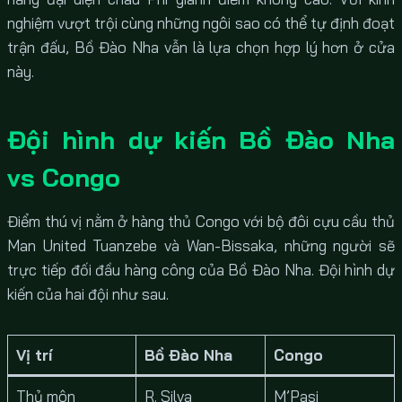
nghiệm vượt trội cùng những ngôi sao có thể tự định đoạt
trận đấu, Bồ Đào Nha vẫn là lựa chọn hợp lý hơn ở cửa
này.
Đội hình dự kiến Bồ Đào Nha
vs Congo
Điểm thú vị nằm ở hàng thủ Congo với bộ đôi cựu cầu thủ
Man United Tuanzebe và Wan-Bissaka, những người sẽ
trực tiếp đối đầu hàng công của Bồ Đào Nha. Đội hình dự
kiến của hai đội như sau.
Vị trí
Bồ Đào Nha
Congo
Thủ môn
R. Silva
M’Pasi