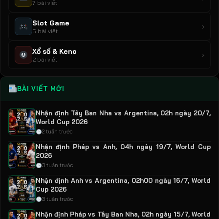
7 bài viết
Slot Game
›
5 bài viết
Xổ số & Keno
›
2 bài viết
BÀI VIẾT MỚI
Nhận định Tây Ban Nha vs Argentina, 02h ngày 20/7,
World Cup 2026
2 tuần trước
Nhận định Pháp vs Anh, 04h ngày 19/7, World Cup
2026
3 tuần trước
Nhận định Anh vs Argentina, 02h00 ngày 16/7, World
Cup 2026
3 tuần trước
Nhận định Pháp vs Tây Ban Nha, 02h ngày 15/7, World