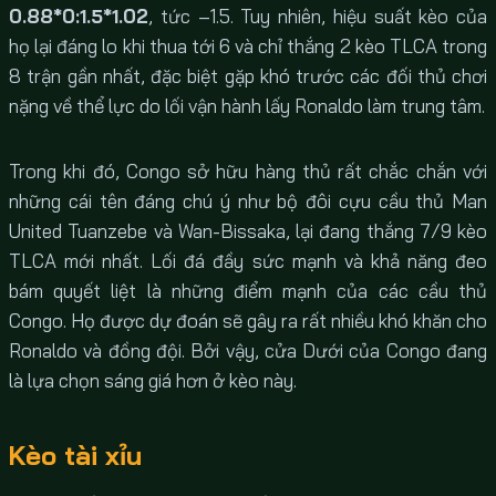
0.88*0:1.5*1.02
, tức –1.5. Tuy nhiên, hiệu suất kèo của
họ lại đáng lo khi thua tới 6 và chỉ thắng 2 kèo TLCA trong
8 trận gần nhất, đặc biệt gặp khó trước các đối thủ chơi
nặng về thể lực do lối vận hành lấy Ronaldo làm trung tâm.
Trong khi đó, Congo sở hữu hàng thủ rất chắc chắn với
những cái tên đáng chú ý như bộ đôi cựu cầu thủ Man
United Tuanzebe và Wan-Bissaka, lại đang thắng 7/9 kèo
TLCA mới nhất. Lối đá đầy sức mạnh và khả năng đeo
bám quyết liệt là những điểm mạnh của các cầu thủ
Congo. Họ được dự đoán sẽ gây ra rất nhiều khó khăn cho
Ronaldo và đồng đội. Bởi vậy, cửa Dưới của Congo đang
là lựa chọn sáng giá hơn ở kèo này.
Kèo tài xỉu