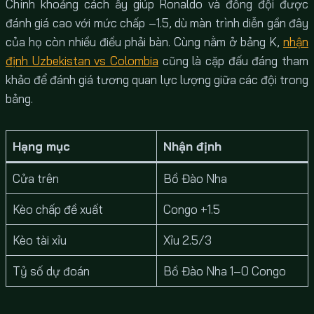
Chính khoảng cách ấy giúp Ronaldo và đồng đội được
đánh giá cao với mức chấp –1.5, dù màn trình diễn gần đây
của họ còn nhiều điều phải bàn. Cùng nằm ở bảng K,
nhận
định Uzbekistan vs Colombia
cũng là cặp đấu đáng tham
khảo để đánh giá tương quan lực lượng giữa các đội trong
bảng.
Hạng mục
Nhận định
Cửa trên
Bồ Đào Nha
Kèo chấp đề xuất
Congo +1.5
Kèo tài xỉu
Xỉu 2.5/3
Tỷ số dự đoán
Bồ Đào Nha 1–0 Congo