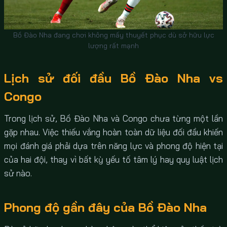
Bồ Đào Nha đang chơi không mấy thuyết phục dù sở hữu lực
lượng rất mạnh
Lịch sử đối đầu Bồ Đào Nha vs
Congo
Trong lịch sử, Bồ Đào Nha và Congo chưa từng một lần
gặp nhau. Việc thiếu vắng hoàn toàn dữ liệu đối đầu khiến
mọi đánh giá phải dựa trên năng lực và phong độ hiện tại
của hai đội, thay vì bất kỳ yếu tố tâm lý hay quy luật lịch
sử nào.
Phong độ gần đây của Bồ Đào Nha