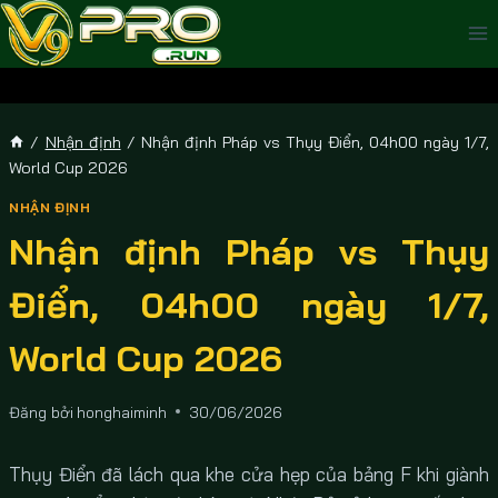
Skip
to
content
/
Nhận định
/
Nhận định Pháp vs Thụy Điển, 04h00 ngày 1/7,
World Cup 2026
NHẬN ĐỊNH
Nhận định Pháp vs Thụy
Điển, 04h00 ngày 1/7,
World Cup 2026
Đăng bởi
honghaiminh
30/06/2026
Thụy Điển đã lách qua khe cửa hẹp của bảng F khi giành