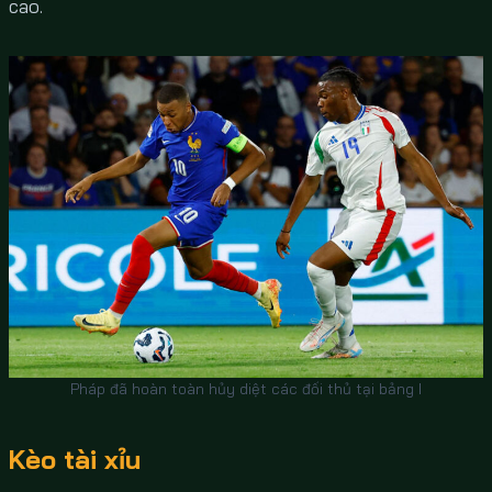
cao.
Pháp đã hoàn toàn hủy diệt các đối thủ tại bảng I
Kèo tài xỉu