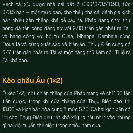
Vạch tài xỉu được nhà cái đặt ở 0.93*3/3.5*0.93, tức
3/3.5 bàn — một mức cao, cho thấy nhà cái đánh giá kịch
bản nhiều bàn thắng khá dễ xảy ra. Pháp đang chơi thứ
bóng đá tấn công đáng sợ với 9/10 trận gần nhất ra Tài,
và hàng công với bộ tứ Olise, Mbappe, Dembele cùng
Doue là vô cùng xuất sắc và biến ảo. Thụy Điển cũng có
6/7 trận gần nhất ra Tài và một hàng thủ kém cỏi. Tỉ lệ ra
Tài khá cao.
Kèo châu Âu (1×2)
Ở kèo 1×2, một chiến thắng của Pháp mang về chỉ 1.30 lần
tiền cược, trong khi cửa thắng của Thụy Điển cao tới
10.00 và kịch bản hòa cũng ở mức 5.75. Cả hai kịch bản có
lợi cho Thụy Điển đều rất khó xảy ra nếu nhìn vào những
gì hai đội tuyển thể hiện trong nhiều năm qua.